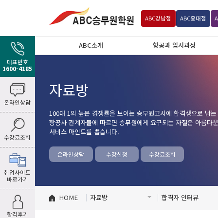
ABC
강남점
ABC
홍대점
ABC소개
항공과 입시과정
대표번호
1600-4185
자료방
온라인상담
100대 1의 높은 경쟁률을 보이는 승무원고시에 합격생으로 남는
항공사 관계자들에 따르면 승무원에게 요구되는 자질은 아름다운 
서비스 마인드를 뽑습니다.
수강료조회
온라인상담
수강신청
수강료조회
취업사이트
바로가기
HOME
자료방
합격자 인터뷰
합격후기