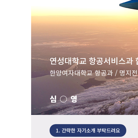
연성대학교 항공서비스과 
한양여자대학교 항공과 / 명지
심○영
1.
간략한 자기소개 부탁드려요