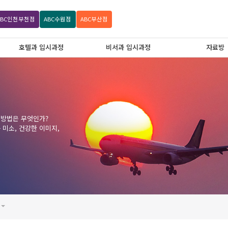
ABC
인천부천점
ABC
수원점
ABC
부산점
호텔과 입시과정
비서과 입시과정
자료방
 방법은 무엇인가?
미소, 건강한 이미지,