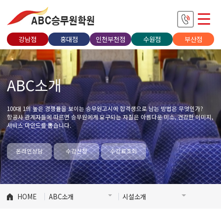
강남점
홍대점
인천부천점
수원점
부산점
ABC소개
100대 1의 높은 경쟁률을 보이는 승무원고시에 합격생으로 남는 방법은 무엇인가?
항공사 관계자들에 따르면 승무원에게 요구되는 자질은 아름다운 미소, 건강한 이미지,
서비스 마인드를 뽑습니다.
온라인상담
수강신청
수강료조회
HOME
ABC소개
시설소개