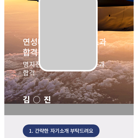
연성대학교 항공서비스과
합격
명지전문대학교 항공서비스과
합격
김○진
1.
간략한 자기소개 부탁드려요