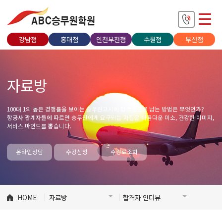
강남점
홍대점
인천부천점
수원점
부산점
자료방
100대 1의 높은 경쟁률을 보이는 승무원고시에 합격생으로 남는 방법은 무엇인가?
항공사 관계자들에 따르면 승무원에게 요구되는 자질은 아름다운 미소, 건강한 이미지,
서비스 마인드를 뽑습니다.
온라인상담
수강신청
수강료조회
HOME
자료방
합격자 인터뷰