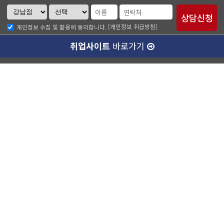
[개인정보 취급방침]
개인정보 수집 및 활용에 동의합니다.
취업사이트
바로가기
ABC소개
찾아오시는길
개인정보취급방침
이메일무단수집거부
수강료 안내
강남캠퍼스(본관)
ABC승무원학원 강남점
대표이사 :
양종훈
서울특별시 강남구 역삼동 727-8번지 운기빌딩 2층
대표전화 :
1600-4185
팩스번호 :
02-538-7501
사업자등록번호 :
220-87-77351
통신판매업신고번호 :
제 2014-서울강남-03280호
정보보호책임자 :
유종현
학원등록번호 :
제 10187호
강남캠퍼스(별관)
강남에이비씨승무원학원
대표이사 :
양종훈
서울특별시 강남구 역삼동 726-15번지 정진빌딩 4층
대표전화 :
1600-4185
팩스번호 :
02-538-7501
사업자등록번호 :
187-85-02622
통신판매업신고번호 :
제 2014-서울강남-03280호
정보보호책임자 :
조아라
학원등록번호 :
제 14095호