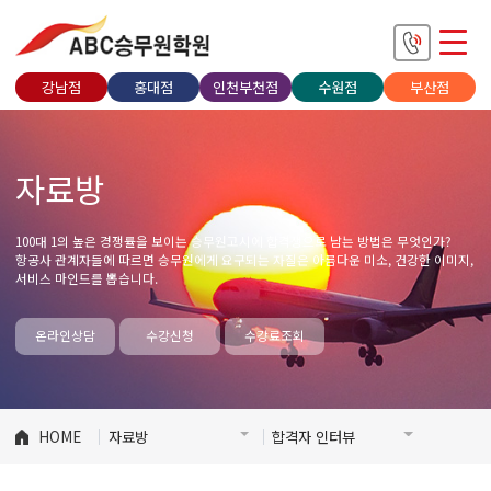
강남점
홍대점
인천부천점
수원점
부산점
자료방
100대 1의 높은 경쟁률을 보이는 승무원고시에 합격생으로 남는 방법은 무엇인가?
항공사 관계자들에 따르면 승무원에게 요구되는 자질은 아름다운 미소, 건강한 이미지,
서비스 마인드를 뽑습니다.
온라인상담
수강신청
수강료조회
HOME
자료방
합격자 인터뷰