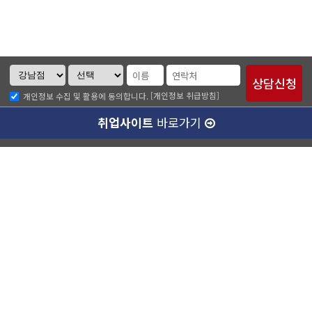
[개인정보 취급방침]
개인정보 수집 및 활용에 동의합니다.
취업사이트
바로가기
ABC소개
찾아오시는길
개인정보취급방침
이메일무단수집거부
수강료 안내
강남캠퍼스(본관)
ABC승무원학원 강남점
대표이사 :
양종훈
서울특별시 강남구 역삼동 727-8번지 운기빌딩 2층
대표전화 :
1600-4185
팩스번호 :
02-538-7501
사업자등록번호 :
220-87-77351
통신판매업신고번호 :
제 2014-서울강남-03280호
정보보호책임자 :
유종현
학원등록번호 :
제 10187호
강남캠퍼스(별관)